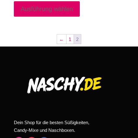
Produkt
Ausführung wählen
weist
mehrere
Varianten
auf.
←
1
2
Die
Optionen
können
auf
der
Produktseite
gewählt
werden
Dein Shop für die besten Süßigkeiten,
Candy-Mixe und Naschboxen.