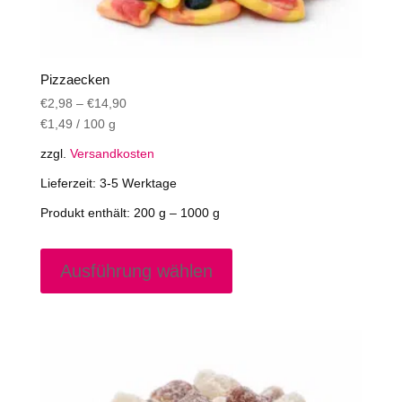
Pizzaecken
€
2,98
–
€
14,90
€
1,49
/
100
g
zzgl.
Versandkosten
Lieferzeit:
3-5 Werktage
Produkt enthält: 200
g
– 1000
g
Dieses
Produkt
Ausführung wählen
weist
mehrere
Varianten
auf.
Die
Optionen