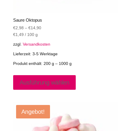
Saure Oktopus
€
2,98
–
€
14,90
€
1,49
/
100
g
zzgl.
Versandkosten
Lieferzeit:
3-5 Werktage
Produkt enthält: 200
g
– 1000
g
Dieses
Produkt
Ausführung wählen
weist
mehrere
Varianten
auf.
Angebot!
Die
Optionen