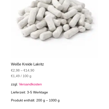
auf
der
Produktseite
gewählt
werden
Weiße Kreide Lakritz
€
2,98
–
€
14,90
€
1,49
/
100
g
zzgl.
Versandkosten
Lieferzeit:
3-5 Werktage
Produkt enthält: 200
g
– 1000
g
Dieses