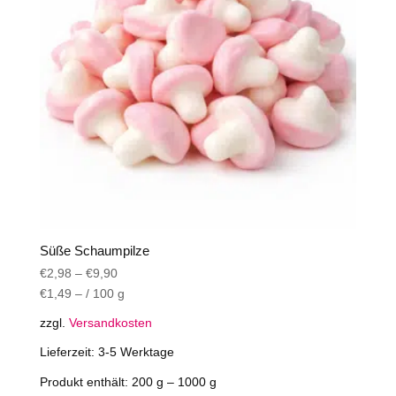
können
auf
der
Produktseite
gewählt
werden
Süße Schaumpilze
€
2,98
–
€
9,90
€
1,49
– /
100
g
zzgl.
Versandkosten
Lieferzeit:
3-5 Werktage
Produkt enthält: 200
g
– 1000
g