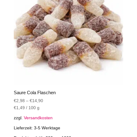
können
auf
der
Produktseite
gewählt
werden
Saure Cola Flaschen
€
2,98
–
€
14,90
€
1,49
/
100
g
zzgl.
Versandkosten
Lieferzeit:
3-5 Werktage