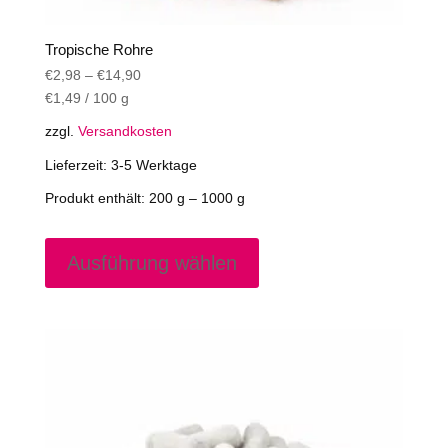
Tropische Rohre
€
2,98
–
€
14,90
€
1,49
/
100
g
zzgl.
Versandkosten
Lieferzeit:
3-5 Werktage
Produkt enthält: 200
g
– 1000
g
Dieses
Produkt
Ausführung wählen
weist
mehrere
Varianten
auf.
Die
Optionen
können